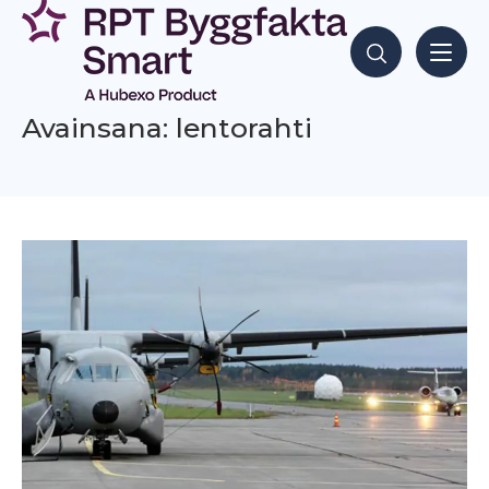
Siirry
sisältöön
Hae sisältöjä
Avainsana: lentorahti