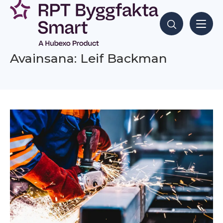
Siirry
sisältöön
Hae sisältöjä
Avainsana: Leif Backman