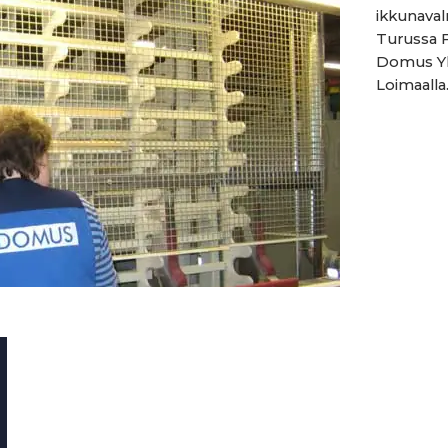
ikkunaval
Turussa 
Domus Yh
Loimaalla.