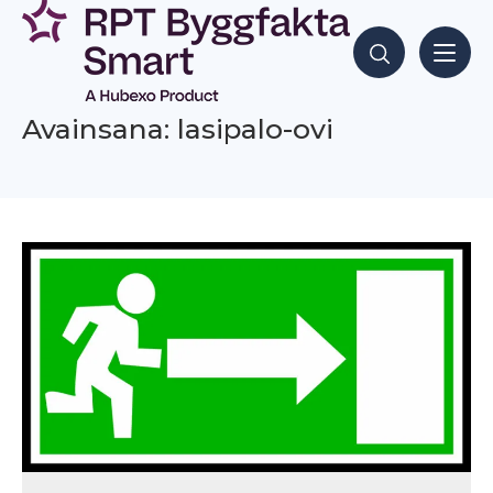
Siirry
sisältöön
Hae sisältöjä
Avainsana: lasipalo-ovi