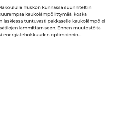
äkoululle Ruskon kunnassa suunniteltiin
suurempaa kaukolämpöliittymää, koska
n laskiessa tuntuvasti pakkaselle kaukolämpö ei
tilojen lämmittämiseen. Ennen muutostöitä
asi energiatehokkuuden optimoinnin....