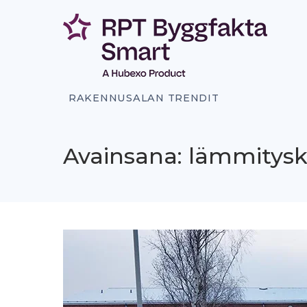
Siirry
sisältöön
RAKENNUSALAN TRENDIT
Avainsana: lämmitys