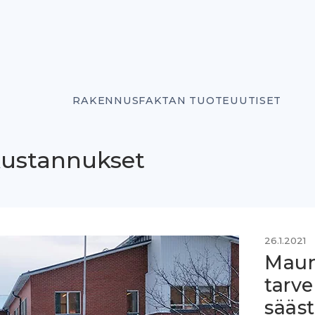
RAKENNUSFAKTAN TUOTEUUTISET
kustannukset
26.1.2021
Maun
tarv
sääst