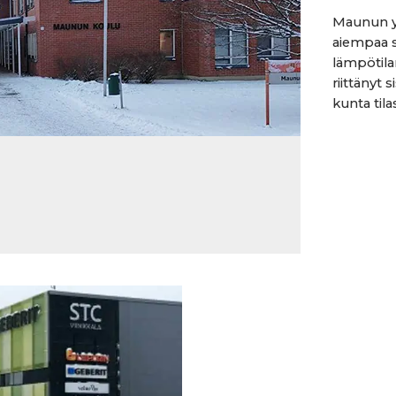
Maunun yl
aiempaa 
lämpötila
riittänyt sisä
kunta til