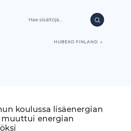
Hae sisältöjä
HUBEXO FINLAND
un koulussa lisäenergian
e muuttui energian
öksi