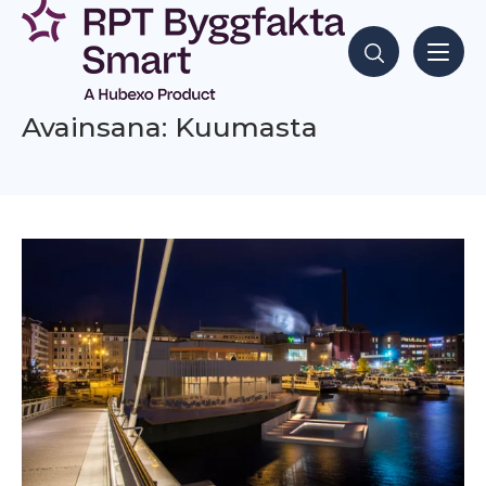
Siirry
sisältöön
Hae sisältöjä
Avainsana: Kuumasta