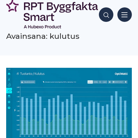
Siirry
sisältöön
Hae sisältöjä
Avainsana: kulutus