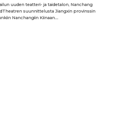
ailun uuden teatteri- ja taidetalon, Nanchang
dTheatren suunnittelusta Jiangxin provinssin
kiin Nanchangiin Kiinaan....