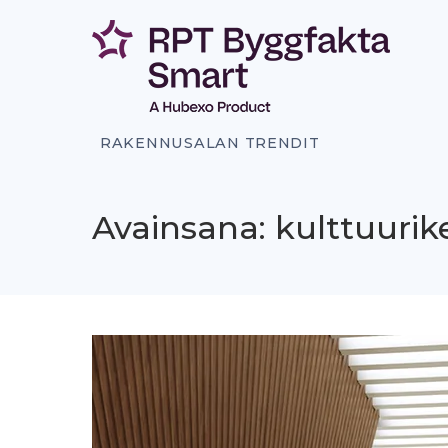
Siirry
sisältöön
RAKENNUSALAN TRENDIT
Avainsana: kulttuuri