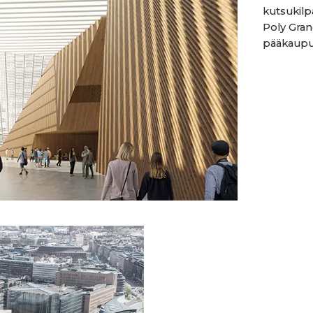
kutsukilp
Poly Gran
pääkaupun