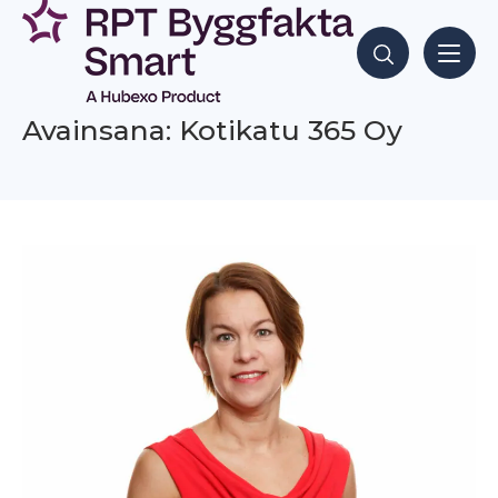
Siirry
sisältöön
Hae sisältöjä
Avainsana: Kotikatu 365 Oy