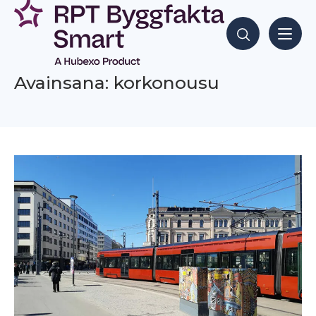
Siirry
sisältöön
Hae sisältöjä
Avainsana: korkonousu