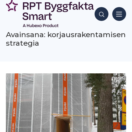
Siirry
sisältöön
Hae sisältöjä
Avainsana: korjausrakentamisen
strategia