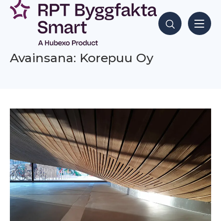
Siirry
sisältöön
Hae sisältöjä
Avainsana: Korepuu Oy