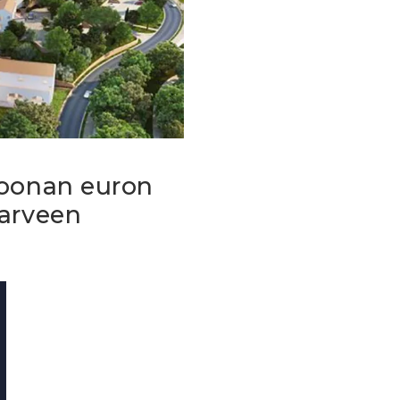
joonan euron
garveen