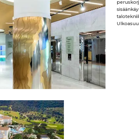
peruskorj
sisäänkäyn
taloteknii
Ulkoasuun