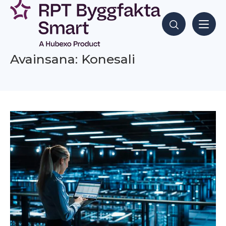
Siirry
sisältöön
Hae sisältöjä
Avainsana: Konesali