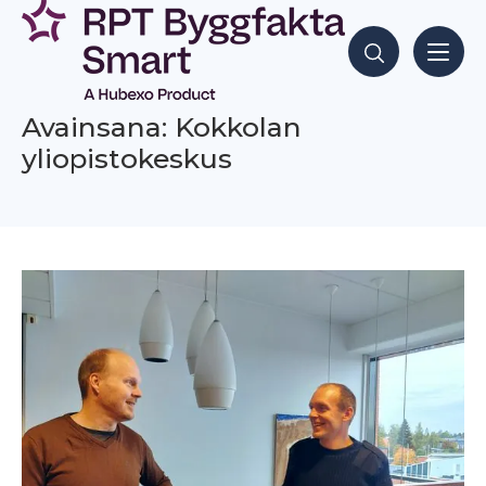
Siirry
sisältöön
Hae sisältöjä
Avainsana: Kokkolan
yliopistokeskus