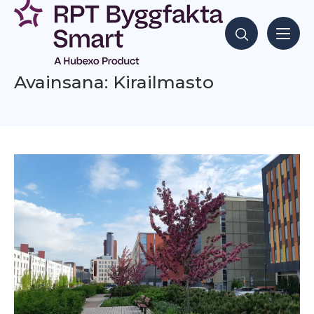
Siirry
sisältöön
Hae sisältöjä
Avainsana: Kirailmasto