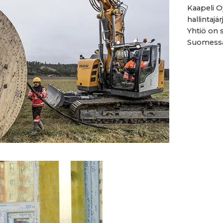
Kaapeli O
hallintajä
Yhtiö on 
Suomessa.