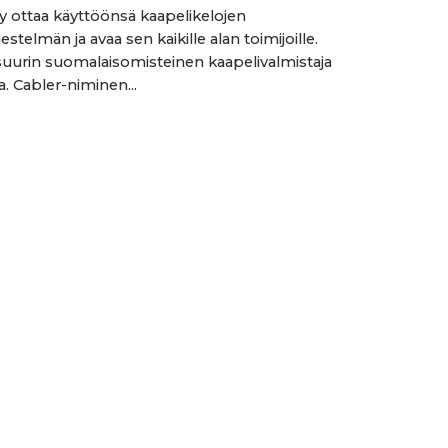
y ottaa käyttöönsä kaapelikelojen
rjestelmän ja avaa sen kaikille alan toimijoille.
suurin suomalaisomisteinen kaapelivalmistaja
 Cabler-niminen...