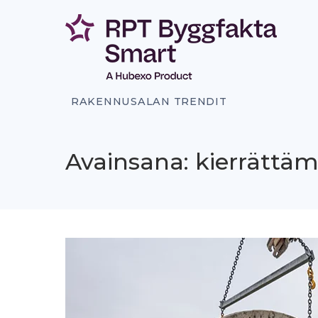
Siirry
sisältöön
RAKENNUSALAN TRENDIT
Avainsana: kierrättä