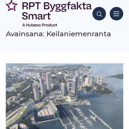
Siirry
sisältöön
Hae sisältöjä
Avainsana: Keilaniemenranta