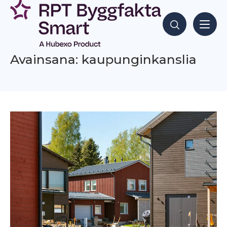
Siirry
sisältöön
Hae sisältöjä
Avainsana: kaupunginkanslia