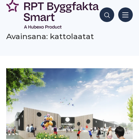
Siirry
sisältöön
Hae sisältöjä
Avainsana: kattolaatat