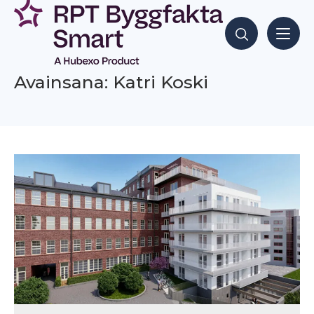
Siirry
sisältöön
Hae sisältöjä
Avainsana: Katri Koski