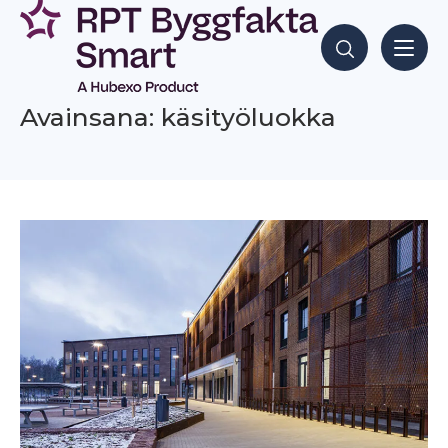
Siirry
sisältöön
Hae sisältöjä
Avainsana: käsityöluokka