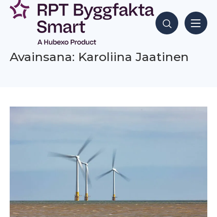
Siirry
sisältöön
Hae sisältöjä
Avainsana: Karoliina Jaatinen