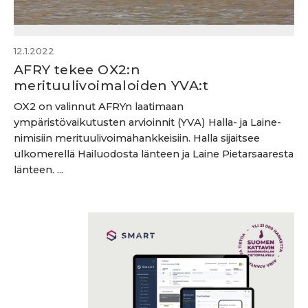
12.1.2022
AFRY tekee OX2:n
merituulivoimaloiden YVA:t
OX2 on valinnut AFRYn laatimaan
ympäristövaikutusten arvioinnit (YVA) Halla- ja Laine-
nimisiin merituulivoimahankkeisiin. Halla sijaitsee
ulkomerellä Hailuodosta länteen ja Laine Pietarsaaresta
länteen. ...