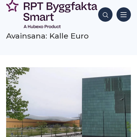
Siirry
sisältöön
Hae sisältöjä
Avainsana: Kalle Euro