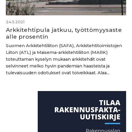
24.5.2021
Arkkitehtipula jatkuu, työttömyysaste
alle prosentin
Suomen Arkkitehtiliiton (SAFA), Arkkitehtitoimistojen
Liiton (ATL) ja Maisema-arkkitehtiliiton (MARK)
toteuttaman kyselyn mukaan arkkitehdit ovat
selvinneet melko hyvin pandemian haasteista ja
tulevaisuuden odotukset ovat toiveikkaat. Alaa...