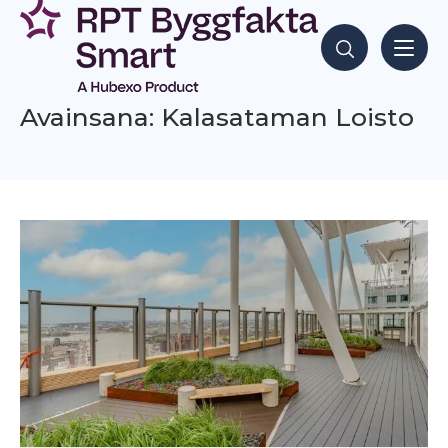
Siirry
sisältöön
Hae sisältöjä
Avainsana: Kalasataman Loisto