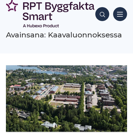
Siirry
sisältöön
Hae sisältöjä
Avainsana: Kaavaluonnoksessa