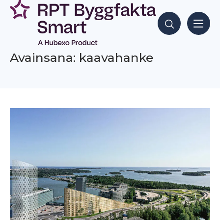
Siirry
sisältöön
Hae sisältöjä
Avainsana: kaavahanke