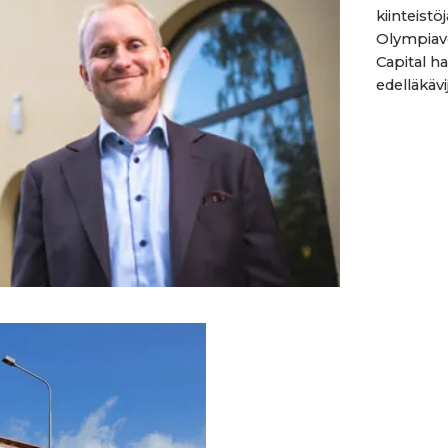
kiinteistö
Olympiav
Capital ha
edelläkäv