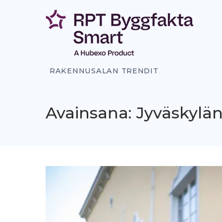
Siirry
sisältöön
RAKENNUSALAN TRENDIT
Avainsana: Jyväskylä