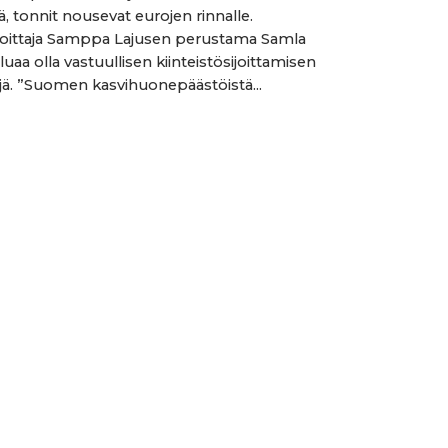
jä, tonnit nousevat eurojen rinnalle.
oittaja Samppa Lajusen perustama Samla
luaa olla vastuullisen kiinteistösijoittamisen
ijä. ”Suomen kasvihuonepäästöistä...