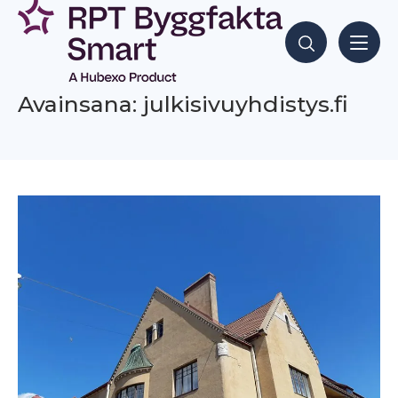
Siirry
sisältöön
Hae sisältöjä
Avainsana: julkisivuyhdistys.fi