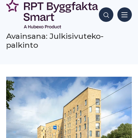
Siirry
sisältöön
Hae sisältöjä
Avainsana: Julkisivuteko-
palkinto