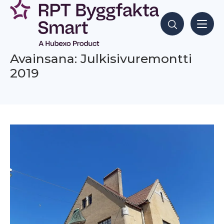
Siirry
sisältöön
Hae sisältöjä
Avainsana: Julkisivuremontti
2019