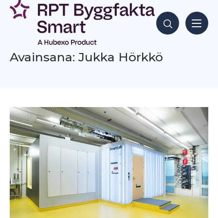
Siirry
sisältöön
Hae sisältöjä
Avainsana: Jukka Hörkkö