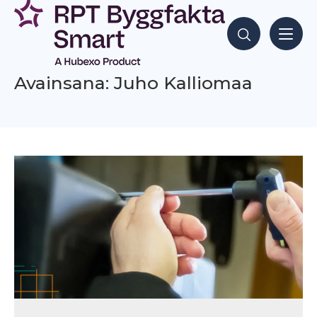
Siirry
sisältöön
Hae sisältöjä
Avainsana: Juho Kalliomaa