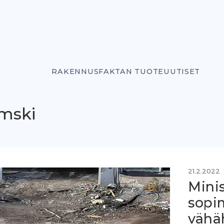
RAKENNUSFAKTAN TUOTEUUTISET
mski
21.2.2022
Minis
sopi
vähäh