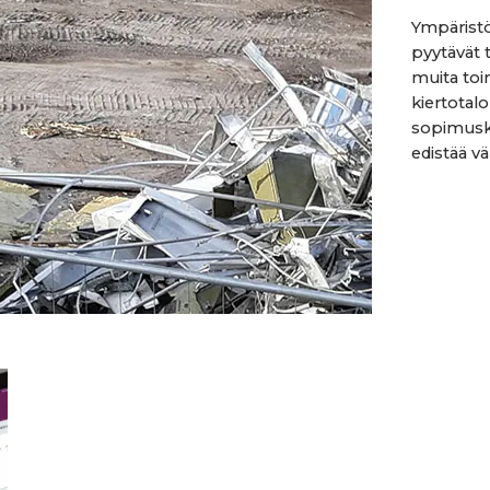
Ympäristö
pyytävät t
muita toi
kiertotal
sopimusk
edistää vä