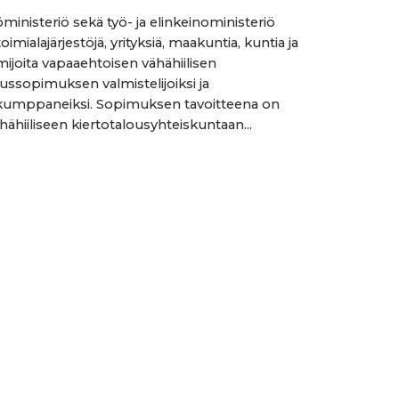
ministeriö sekä työ- ja elinkeinoministeriö
oimialajärjestöjä, yrityksiä, maakuntia, kuntia ja
mijoita vapaaehtoisen vähähiilisen
oussopimuksen valmistelijoiksi ja
umppaneiksi. Sopimuksen tavoitteena on
hähiiliseen kiertotalousyhteiskuntaan...