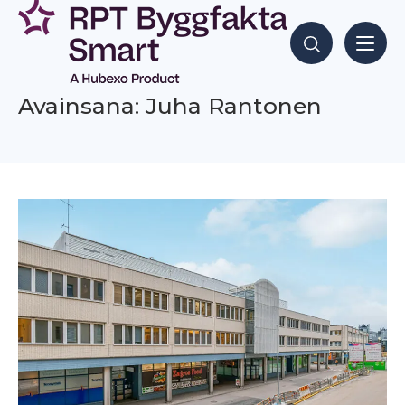
Siirry
sisältöön
Hae sisältöjä
Avainsana: Juha Rantonen