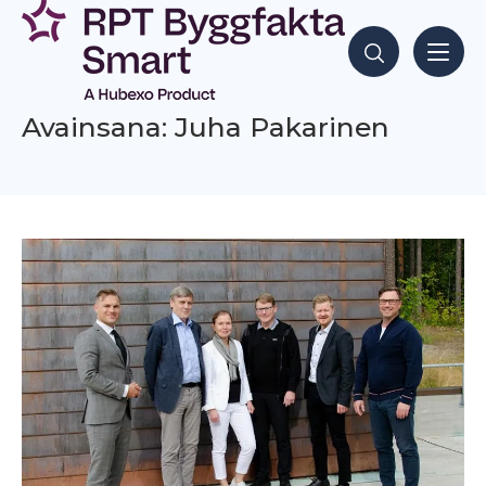
Siirry
sisältöön
Hae sisältöjä
Avainsana: Juha Pakarinen