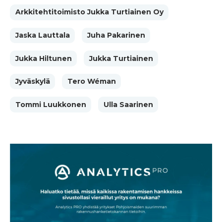
Arkkitehtitoimisto Jukka Turtiainen Oy
Jaska Lauttala
Juha Pakarinen
Jukka Hiltunen
Jukka Turtiainen
Jyväskylä
Tero Wéman
Tommi Luukkonen
Ulla Saarinen