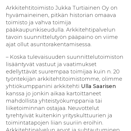
Arkkitehtitoimisto Jukka Turtiainen Oy on
hyvämaineinen, pitkän historian omaava
toimisto ja vahva toimija
pääkaupunkiseudulla. Arkkitehtipalvelun
tavoin suunnittelutyön pääpaino on viime
ajat ollut asuntorakentamisessa.
– Koska tulevaisuuden suunnittelutoimiston
lisääntyvät vastuut ja vaatimukset
edellyttävät suurempaa toimijaa kuin n. 20
työntekijän arkkitehtitoimistomme, olimme
yhtiökumppanini arkkitehti
Ulla Saarisen
kanssa jo jonkin aikaa kartoittaneet
mahdollista yhteistyökumppania tai
liiketoiminnan ostajaa. Neuvottelut
tyrehtyivät kuitenkin yrityskulttuurien ja
toimintatapojen liian suuriin eroihin.
Arkkitehtipalvelun arvot ja suhtautuminen