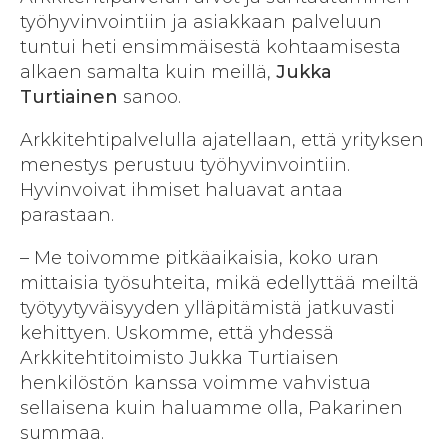
työhyvinvointiin ja asiakkaan palveluun
tuntui heti ensimmäisestä kohtaamisesta
alkaen samalta kuin meillä,
Jukka
Turtiainen
sanoo.
Arkkitehtipalvelulla ajatellaan, että yrityksen
menestys perustuu työhyvinvointiin.
Hyvinvoivat ihmiset haluavat antaa
parastaan.
– Me toivomme pitkäaikaisia, koko uran
mittaisia työsuhteita, mikä edellyttää meiltä
työtyytyväisyyden ylläpitämistä jatkuvasti
kehittyen. Uskomme, että yhdessä
Arkkitehtitoimisto Jukka Turtiaisen
henkilöstön kanssa voimme vahvistua
sellaisena kuin haluamme olla, Pakarinen
summaa.