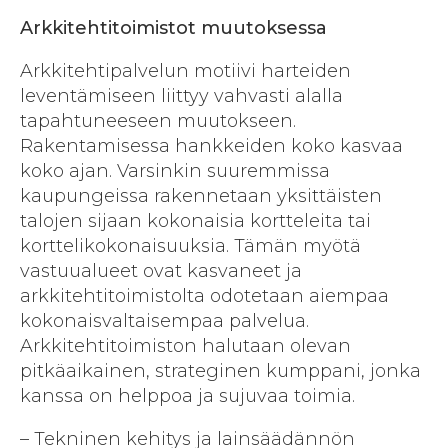
Arkkitehtitoimistot muutoksessa
Arkkitehtipalvelun motiivi harteiden
leventämiseen liittyy vahvasti alalla
tapahtuneeseen muutokseen.
Rakentamisessa hankkeiden koko kasvaa
koko ajan. Varsinkin suuremmissa
kaupungeissa rakennetaan yksittäisten
talojen sijaan kokonaisia kortteleita tai
korttelikokonaisuuksia. Tämän myötä
vastuualueet ovat kasvaneet ja
arkkitehtitoimistolta odotetaan aiempaa
kokonaisvaltaisempaa palvelua.
Arkkitehtitoimiston halutaan olevan
pitkäaikainen, strateginen kumppani, jonka
kanssa on helppoa ja sujuvaa toimia.
– Tekninen kehitys ja lainsäädännön