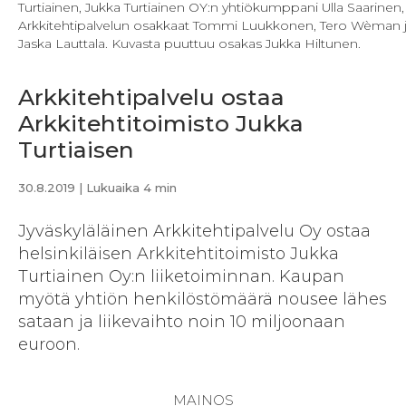
Turtiainen, Jukka Turtiainen OY:n yhtiökumppani Ulla Saarinen,
Arkkitehtipalvelun osakkaat Tommi Luukkonen, Tero Wèman 
Jaska Lauttala. Kuvasta puuttuu osakas Jukka Hiltunen.
Arkkitehtipalvelu ostaa
Arkkitehtitoimisto Jukka
Turtiaisen
30.8.2019
| Lukuaika 4 min
Jyväskyläläinen Arkkitehtipalvelu Oy ostaa
helsinkiläisen Arkkitehtitoimisto Jukka
Turtiainen Oy:n liiketoiminnan. Kaupan
myötä yhtiön henkilöstömäärä nousee lähes
sataan ja liikevaihto noin 10 miljoonaan
euroon.