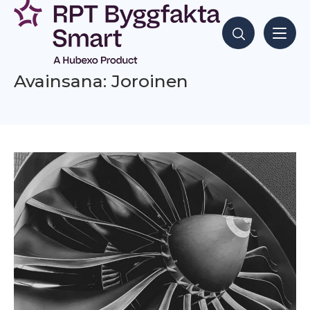
Siirry
sisältöön
Hae sisältöjä
Avainsana: Joroinen