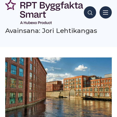
Siirry
sisältöön
Hae sisältöjä
Avainsana: Jori Lehtikangas