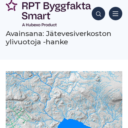
Siirry
sisältöön
Hae sisältöjä
Avainsana: Jätevesiverkoston
ylivuotoja -hanke