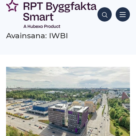
Siirry
sisältöön
Hae sisältöjä
Avainsana: IWBI