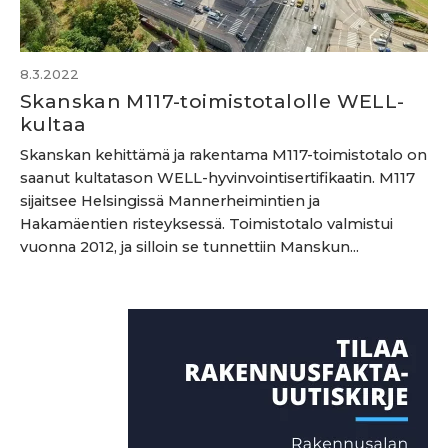
8.3.2022
Skanskan M117-toimistotalolle WELL-
kultaa
Skanskan kehittämä ja rakentama M117-toimistotalo on
saanut kultatason WELL-hyvinvointisertifikaatin. M117
sijaitsee Helsingissä Mannerheimintien ja
Hakamäentien risteyksessä. Toimistotalo valmistui
vuonna 2012, ja silloin se tunnettiin Manskun...