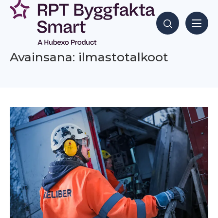
Siirry
sisältöön
Hae sisältöjä
Avainsana: ilmastotalkoot