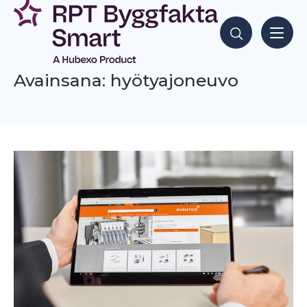
Siirry
sisältöön
Hae sisältöjä
Avainsana: hyötyajoneuvo