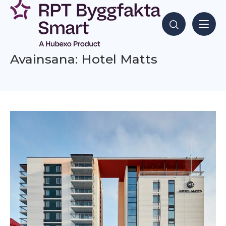
Siirry
sisältöön
Hae sisältöjä
Avainsana: Hotel Matts