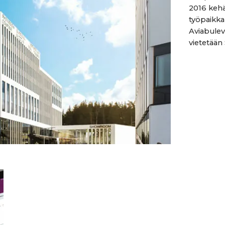
2016 kehä
työpaikk
Aviabuleva
vietetään