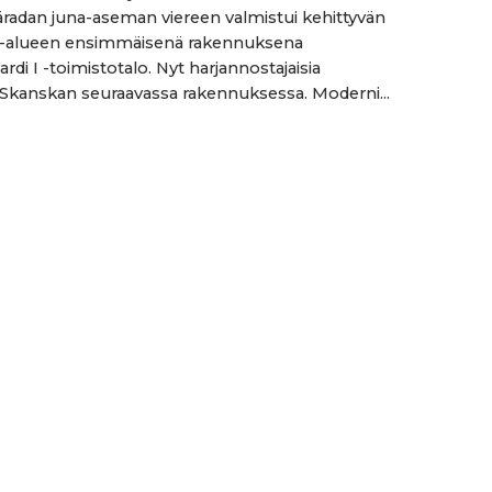
radan juna-aseman viereen valmistui kehittyvän
a-alueen ensimmäisenä rakennuksena
rdi I -toimistotalo. Nyt harjannostajaisia
 Skanskan seuraavassa rakennuksessa. Moderni...