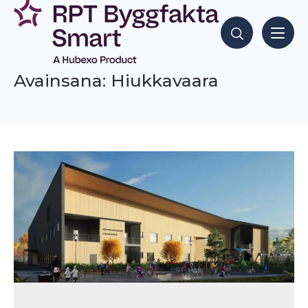
Siirry
sisältöön
Hae sisältöjä
Avainsana: Hiukkavaara