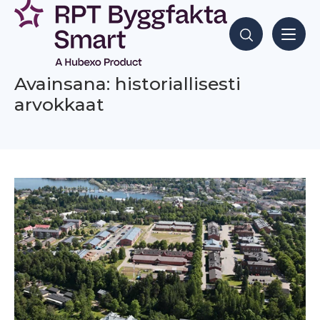
Siirry
sisältöön
Hae sisältöjä
Avainsana: historiallisesti
arvokkaat