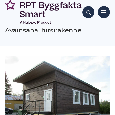
Siirry
sisältöön
Hae sisältöjä
Avainsana: hirsirakenne