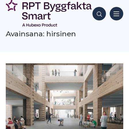
Siirry
sisältöön
Hae sisältöjä
Avainsana: hirsinen