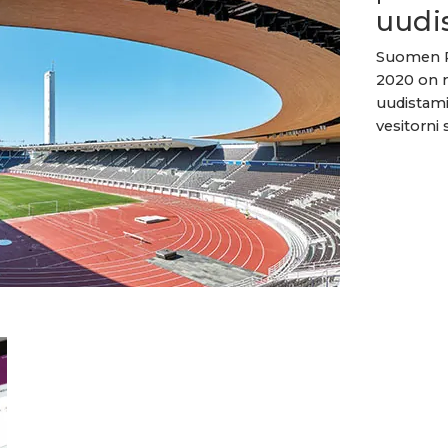
uudis
Suomen Ra
2020 on 
uudistamis
vesitorni