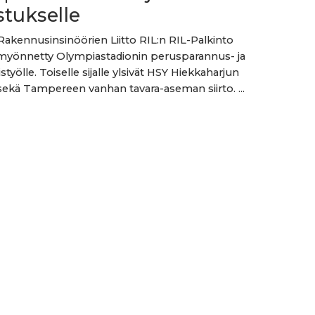
tukselle
kennusinsinöörien Liitto RIL:n RIL-Palkinto
myönnetty Olympiastadionin perusparannus- ja
työlle. Toiselle sijalle ylsivät HSY Hiekkaharjun
 sekä Tampereen vanhan tavara-aseman siirto. ...